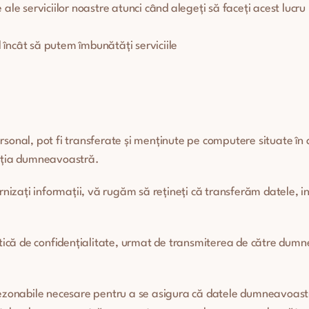
e ale serviciilor noastre atunci când alegeți să faceți acest lucru
l încât să putem îmbunătăți serviciile
sonal, pot fi transferate și menținute pe computere situate în af
sdicția dumneavoastră.
urnizați informații, vă rugăm să rețineți că transferăm datele, i
că de confidențialitate, urmat de transmiterea de către dumne
ezonabile necesare pentru a se asigura că datele dumneavoastră s