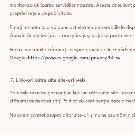
monitoriza utilizarea serviciilor noastre. Aceste date sunt
propriei rețele de publicitate.
Puteți renunța la a vă pune activitatea pe serviciile la d
Google Analytics (ga.js, analytics.js și dc.js) să partajeze 
Pentru mai multe informații despre practicile de confidenți
Google:
https://policies.google.com/privacy?hl=ro
Link-uri către alte site-uri web
Serviciile noastre pot conține link-uri către alte site-uri car
sfătuim insistent să citiți Politica de confidențialitate a fiecă
Nu avem control asupra altor site-uri și nu ne asumăm nicio r