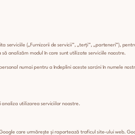
serviciile („Furnizorii de servicii”, „terți”, „parteneri”), pentr
ta să analizăm modul în care sunt utilizate serviciile noastre.
ersonal numai pentru a îndeplini aceste sarcini în numele nostru 
i analiza utilizarea serviciilor noastre.
 Google care urmărește și raportează traficul site-ului web. Goo