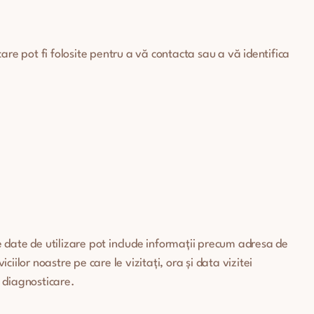
 care pot fi folosite pentru a vă contacta sau a vă identifica
te date de utilizare pot include informații precum adresa de
ilor noastre pe care le vizitați, ora și data vizitei
e diagnosticare.