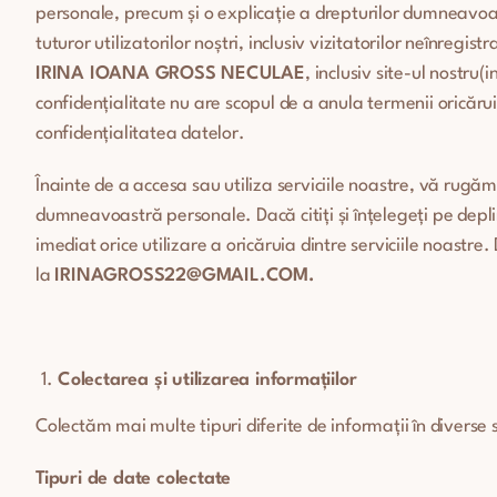
personale, precum și o explicație a drepturilor dumneavoas
tuturor utilizatorilor noștri, inclusiv vizitatorilor neînregistr
IRINA IOANA GROSS NECULAE
, inclusiv site-ul nostru(
confidențialitate nu are scopul de a anula termenii oricărui c
confidențialitatea datelor.
Înainte de a accesa sau utiliza serviciile noastre, vă rugăm 
dumneavoastră personale. Dacă citiți și înțelegeți pe deplin 
imediat orice utilizare a oricăruia dintre serviciile noastre
la
IRINAGROSS22@GMAIL.COM.
Colectarea și utilizarea informațiilor
Colectăm mai multe tipuri diferite de informații în diverse s
Tipuri de date colectate