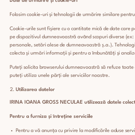
Date de urmărire și cookie-uri
Folosim cookie-uri și tehnologii de urmărire similare pentru
Cookie-urile sunt fișiere cu o cantitate mică de date care 
pe dispozitivul dumneavoastră având scopuri diverse (ex: p
personale, setări alese de dumneavoastră ș.a.). Tehnologiil
colecta și urmări informații și pentru a îmbunătăți și analiz
Puteți solicita browserului dumneavoastră să refuze toate c
puteți utiliza unele părți ale serviciilor noastre.
Utilizarea datelor
IRINA IOANA GROSS NECULAE
utilizează datele colec
Pentru a furniza și întreține serviciile
Pentru a vă anunța cu privire la modificările aduse servi