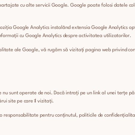
 partajate cu alte servicii Google. Google poate folosi datele c
ispoziția Google Analytics instalând extensia Google Analytics 
informații cu Google Analytics despre activitatea utilizatorilor.
alitate ale Google, vă rugăm să vizitați pagina web privind confi
e nu sunt operate de noi. Dacă intrați pe un link al unei terțe părț
rui site pe care îl vizitați.
esponsabilitate pentru conținutul, politicile de confidențialitate