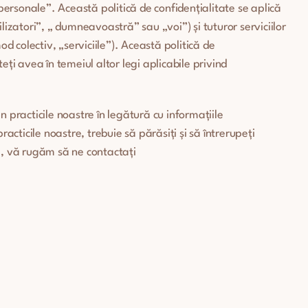
ersonale”. Această politică de confidențialitate se aplică
 „Utilizatori”, „ dumneavoastră” sau „voi”) și tuturor serviciilor
mod colectiv, „serviciile”). Această politică de
teți avea în temeiul altor legi aplicabile privind
in practicile noastre în legătură cu informațiile
acticile noastre, trebuie să părăsiți și să întrerupeți
ică, vă rugăm să ne contactați