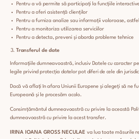
Pentru a vă permite să participați la funcțiile interactiv
Pentru a oferi asistență clienților
Pentru a furniza analize sau informații valoroase, astfe
Pentru a monitoriza utilizarea serviciilor
Pentru a detecta, preveni și aborda probleme tehnice
Transfer
ul
de date
Informațiile dumneavoastră, inclusiv Datele cu caracter per
legile privind protecția datelor pot diferi de cele din juri
Dacă vă aflați în afara Uniunii Europene și alegeți să ne f
Europeană și le procesăm acolo.
Consimțământul dumneavoastră cu privire la această Politi
dumneavoastră cu privire la acest transfer.
IRINA IOANA GROSS NECULAE
va lua toate măsurile r