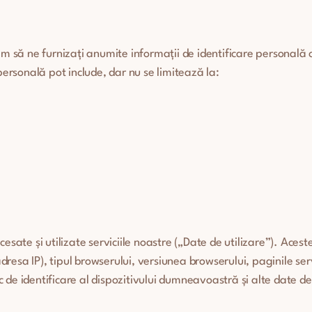
cerem să ne furnizați anumite informații de identificare personală
personală pot include, dar nu se limitează la:
esate și utilizate serviciile noastre („Date de utilizare”). Aces
sa IP), tipul browserului, versiunea browserului, paginile servici
 de identificare al dispozitivului dumneavoastră și alte date d