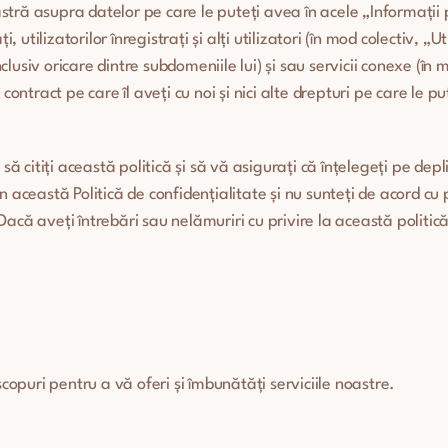
tră asupra datelor pe care le puteți avea în acele „Informații p
ați, utilizatorilor înregistrați și alți utilizatori (în mod colectiv,
inclusiv oricare dintre subdomeniile lui) și sau servicii conexe (în 
ontract pe care îl aveți cu noi și nici alte drepturi pe care le pu
să citiți această politică și să vă asigurați că înțelegeți pe depl
această Politică de confidențialitate și nu sunteți de acord cu pr
. Dacă aveți întrebări sau nelămuriri cu privire la această polit
copuri pentru a vă oferi și îmbunătăți serviciile noastre.