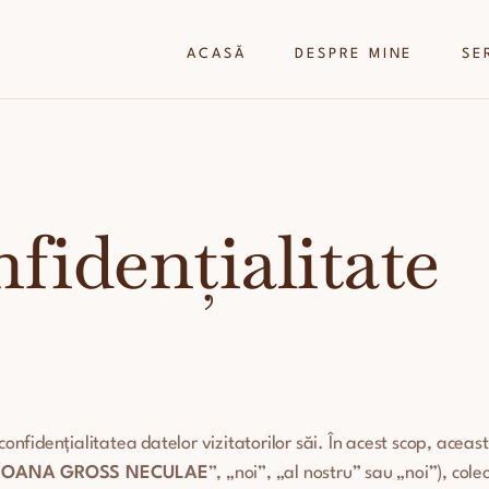
ACASĂ
DESPRE MINE
SE
nfidențialitate
onfidențialitatea datelor vizitatorilor săi. În acest scop, această
 IOANA GROSS NECULAE
”, „noi”, „al nostru” sau „noi”), co