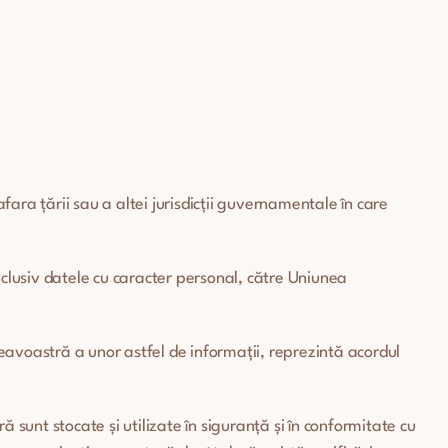
ara țării sau a altei jurisdicții guvernamentale în care
nclusiv datele cu caracter personal, către Uniunea
avoastră a unor astfel de informații, reprezintă acordul
unt stocate și utilizate în siguranță și în conformitate cu