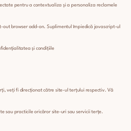
olectate pentru a contextualiza și a personaliza reclamele
opt-out browser add-on. Suplimentul împiedică javascript-ul
dențialitatea și condițiile
i, veți fi direcționat către site-ul terțului respectiv. Vă
 sau practicile oricăror site-uri sau servicii terțe.