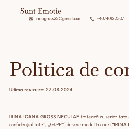
Sunt Emotie
irinagross22@gmail.com
+40740122307
Politica de co
Ultima revizuire:
27.08.2024
IRINA IOANA GROSS NECULAE
tratează cu seriozitate c
confidențialitate”, „GDPR”) descrie modul în care (“
IRINA