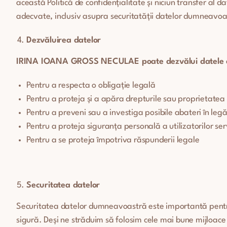
această Politică de confidențialitate și niciun transfer al
adecvate, inclusiv asupra securitatății datelor dumneavoas
Dezvăluirea datelor
IRINA IOANA GROSS NECULAE
poate dezvălui datele
Pentru a respecta o obligație legală
Pentru a proteja și a apăra drepturile sau proprietatea
Pentru a preveni sau a investiga posibile abateri în legăt
Pentru a proteja siguranța personală a utilizatorilor serv
Pentru a se proteja împotriva răspunderii legale
Securitatea datelor
Securitatea datelor dumneavoastră este importantă pentru 
sigură. Deși ne străduim să folosim cele mai bune mijloac